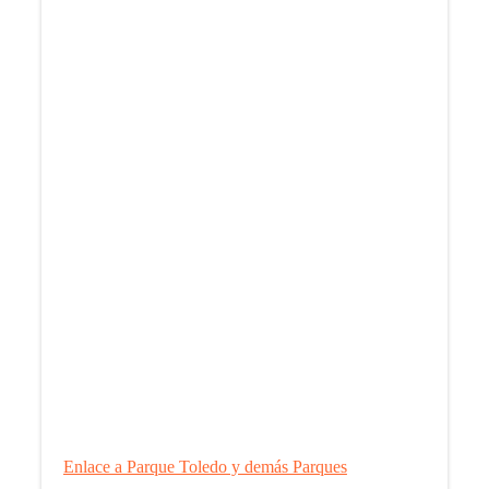
Estacional de Primavera 2022 (8)
Enlace a Parque Toledo y demás Parques